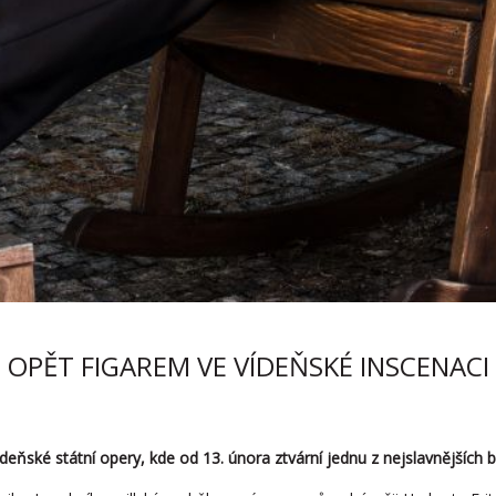
OPĚT FIGAREM VE VÍDEŇSKÉ INSCENACI
eňské státní opery, kde od 13. února ztvární jednu z nejslavnějších b