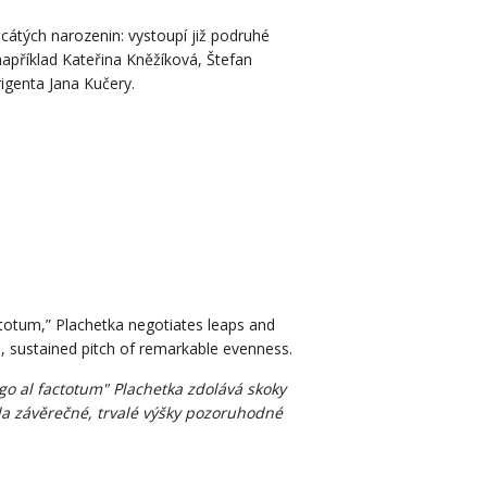
icátých narozenin: vystoupí již podruhé
příklad Kateřina Kněžíková, Štefan
igenta Jana Kučery.
actotum,” Plachetka negotiates leaps and
al, sustained pitch of remarkable evenness.
argo al factotum" Plachetka zdolává skoky
sla závěrečné, trvalé výšky pozoruhodné