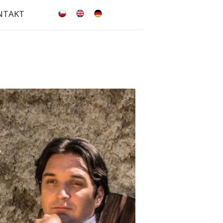
NTAKT
česky
english
deutsch