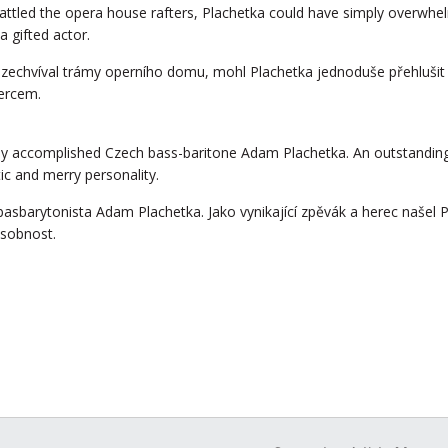
 rattled the opera house rafters, Plachetka could have simply overwhe
 a gifted actor.
ozechvíval trámy operního domu, mohl Plachetka jednoduše přehlušit v
ercem.
ed by accomplished Czech bass-baritone Adam Plachetka. An outstanding
ic and merry personality.
ký basbarytonista Adam Plachetka. Jako vynikající zpěvák a herec našel 
osobnost.