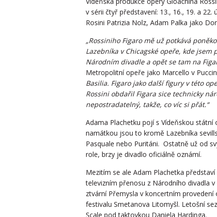
Vídeňská produkce opery Gioachina Rossin
v sérii čtyř představení: 13., 16., 19. a 2
Rosini Patrizia Nolz, Adam Palka jako Don 
„Rossiniho Figaro mě už potkává poněkoli
Lazebníka v Chicagské opeře, kde jsem p
Národním divadle a opět se tam na Figar
Metropolitní opeře jako Marcello v Pucc
Basilia. Figaro jako další figury v této
Rossini obdařil Figara sice technicky nár
nepostradatelný, takže, co víc si přát.“
Adama Plachetku pojí s Vídeňskou státní op
namátkou jsou to kromě Lazebníka sevills
Pasquale nebo Puritáni. Ostatně už od svý
role, brzy je divadlo oficiálně oznámí.
Mezitím se ale Adam Plachetka představí
televizním přenosu z Národního divadla v
ztvární Přemysla v koncertním provedení o
festivalu Smetanova Litomyšl. Letošní s
Scale pod taktovkou Daniela Hardinga.