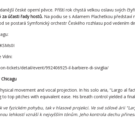
anější české operní pěvce. Příští rok chystá velkou oslavu svých čtyř
 za účasti řady hostů.
Na podiu se s Adamem Plachetkou představí na
od se postará Symfonický orchestr Českého rozhlasu pod vedením dir
cagu:
4KSMs0I
 Vídni:
-tickets/detail/event/992406925-il-barbiere-di-siviglia/
v Chicagu
n physical movement and vocal projection. In his solo aria, ”Largo al f
 to top pitches with equivalent ease. His breath control yielded a fin
jak ve fyzickém pohybu, tak v hlasové projekci. Ve své sólové árii "L
ejnou lehkostí vznáší k nejvyšším tónům. Jeho kontrola dechu přine