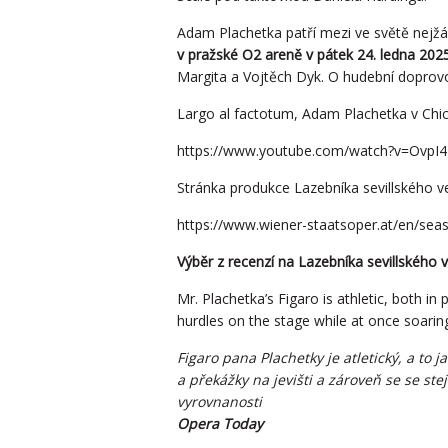
Adam Plachetka patří mezi ve světě nejžád
v pražské O2 areně v pátek 24. ledna 2025
Margita a Vojtěch Dyk. O hudební doprov
Largo al factotum, Adam Plachetka v Chi
https://www.youtube.com/watch?v=OvpI
Stránka produkce Lazebníka sevillského ve
https://www.wiener-staatsoper.at/en/season
Výběr z recenzí na Lazebníka sevillského 
Mr. Plachetka’s Figaro is athletic, both i
hurdles on the stage while at once soaring
Figaro pana Plachetky je atletický, a to 
a překážky na jevišti a zároveň se se st
vyrovnanosti
Opera Today