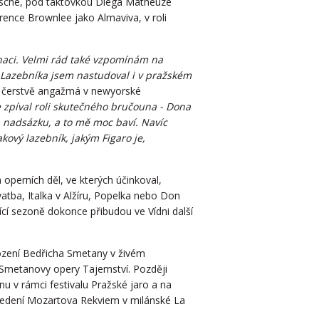
itsche, pod taktovkou Diega Matheuze
wrence Brownlee jako Almaviva, v roli
enaci. Velmi rád také vzpomínám na
. Lazebníka jsem nastudoval i v pražském
á čerstvě angažmá v newyorské
e zpíval roli skutečného bručouna - Dona
 a nadsázku, a to mě moc baví. Navíc
akový lazebník, jakým Figaro je,
 operních děl, ve kterých účinkoval,
tba, Italka v Alžíru, Popelka nebo Don
ící sezoně dokonce přibudou ve Vídni další
ození Bedřicha Smetany v živém
i Smetanovy opery Tajemství. Později
u v rámci festivalu Pražské jaro a na
vedení Mozartova Rekviem v milánské La