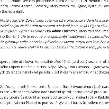
iho Lazebník sevillský proběhne v únoru v původní režii Herberta Fr
2. února. Kromě Adama Plachetky, který ztvární roli Figara, vystoupí La
Basilio a další.
káté v kariéře. Zpíval jsem tuto roli už v předchozí vídeňské insc
rošel celým zkušebním procesem a krásně jsem se já i Figaro sžili
a chystám v příští sezoně,“
říká
Adam Plachetka
, který za sebou m
iniho Bohémě.
„Je to pro mě o to zajímavější zkušenost, že jsem dřív
 opeře vyžaduje velké herecké i pěvecké nasazení, smysl pro komično
očnou, ale velice efektní kavatinou Largo al factotum o tom, jak je t
erou, kde účinkoval kontinuálně přes 10 let, již dlouhý seznam rolí a
kého i opery Bohéma, Alcina, Nápoj lásky, Don Giovanni, Figarova sva
ch 25 let zde několik let působil v sólistickém ansámblu. V nadcházej
 2. března na velkém koncertu Smetana Gala k dvoustému výročí nar
 Praze. Zde během května navíc nastuduje roli Kaliny v nové produkc
pery Libuše Českou filharmonií pod taktovkou Jakuba Hrůši v Rudolfin
ezona pro Adama Plachetku pomyslně vyvrcholí basovým sólem v pro