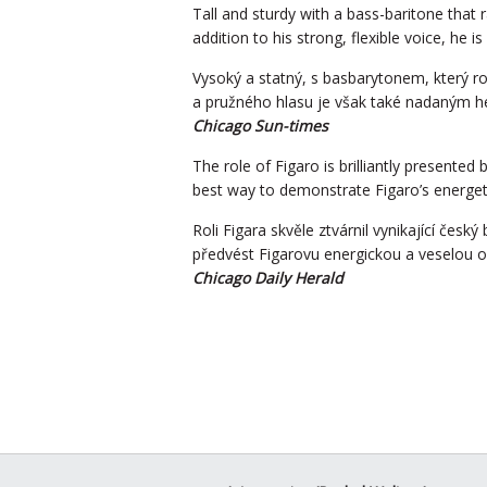
Tall and sturdy with a bass-baritone that
addition to his strong, flexible voice, he is
Vysoký a statný, s basbarytonem, který r
a pružného hlasu je však také nadaným h
Chicago Sun-times
The role of Figaro is brilliantly present
best way to demonstrate Figaro’s energet
Roli Figara skvěle ztvárnil vynikající čes
předvést Figarovu energickou a veselou 
Chicago Daily Herald