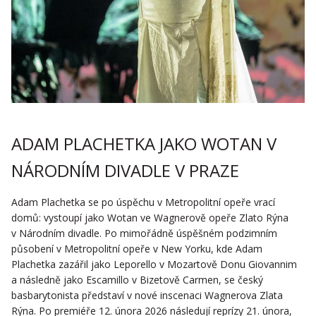
ADAM PLACHETKA JAKO WOTAN V
NÁRODNÍM DIVADLE V PRAZE
Adam Plachetka se po úspěchu v Metropolitní opeře vrací
domů: vystoupí jako Wotan ve Wagnerově opeře Zlato Rýna
v Národním divadle. Po mimořádně úspěšném podzimním
působení v Metropolitní opeře v New Yorku, kde Adam
Plachetka zazářil jako Leporello v Mozartově Donu Giovannim
a následně jako Escamillo v Bizetově Carmen, se český
basbarytonista představí v nové inscenaci Wagnerova Zlata
Rýna. Po premiéře 12. února 2026 následují reprízy 21. února,