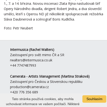
1., 7. a 14. března. Novou inscenaci Zlata Rýna nastudovali šéf
Opery Národního divadla, dirigent Robert Jindra, a dva slovenští
umělci, kteří s Operou ND již několikrát spolupracovali: režisérka
Sláva Daubnerová a scénograf Boris Kudlička.
Foto: Petr Neubert
Intermusica
(Rachel Walters)
Zastoupení pro svět mimo ČR a SR
rwalters@intermusica.co.uk
+44 7747487993
Camerata - Artists Management
(Martina Straková)
Zastoupení pro Českou a Slovenskou republiku
production@camerata.cz
+420 776 356 689
Tato stránka používá cookies, aby mohla
Souhlasím
GRAPHIC DESIGN:
Martina Tóthová, © STUDIO
to08.net
,
PHOTO
uchovávat informace ve vašem počítači. Některé