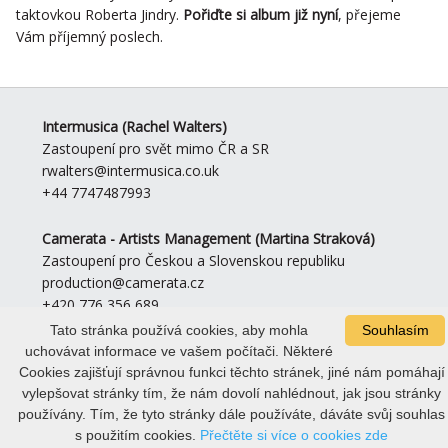
taktovkou Roberta Jindry.
Pořiďte si album již nyní
,
přejeme
Vám příjemný poslech.
Intermusica
(Rachel Walters)
Zastoupení pro svět mimo ČR a SR
rwalters@intermusica.co.uk
+44 7747487993
Camerata - Artists Management
(Martina Straková)
Zastoupení pro Českou a Slovenskou republiku
production@camerata.cz
+420 776 356 689
Tato stránka používá cookies, aby mohla
Souhlasím
uchovávat informace ve vašem počítači. Některé
GRAPHIC DESIGN:
Martina Tóthová, © STUDIO
to08.net
,
PHOTO
Cookies zajišťují správnou funkci těchto stránek, jiné nám pomáhají
(c) Pavel Hejný & Metropolitan Opera / Marty Sohl,
CODE:
(c)
FinalTek.com
vylepšovat stránky tím, že nám dovolí nahlédnout, jak jsou stránky
používány. Tím, že tyto stránky dále používáte, dáváte svůj souhlas
s použitím cookies.
Přečtěte si více o cookies zde