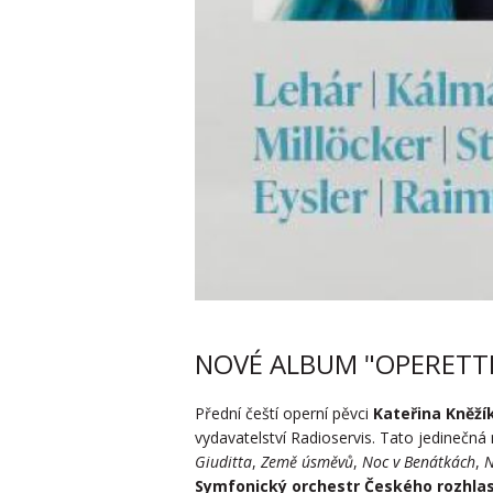
NOVÉ ALBUM "OPERETTE
Přední čeští operní pěvci
Kateřina Kněží
vydavatelství Radioservis. Tato jedinečná
Giuditta
,
Země úsměvů
,
Noc v Benátkách
,
N
Symfonický orchestr Českého rozhla