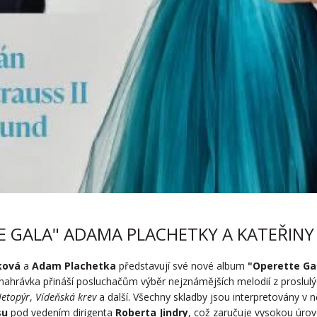
 GALA" ADAMA PLACHETKY A KATEŘINY
ková
a
Adam Plachetka
představují své nové album
"Operette Ga
 nahrávka přináší posluchačům výběr nejznámějších melodií z proslul
etopýr
,
Vídeňská krev
a další. Všechny skladby jsou interpretovány v 
su
pod vedením dirigenta
Roberta Jindry
, což zaručuje vysokou úro