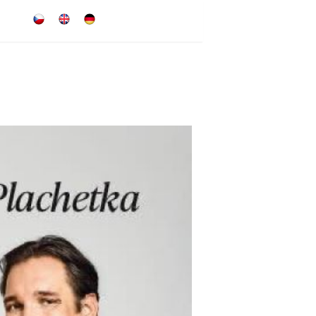
česky
english
deutsch