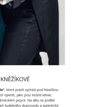
 KNĚŽÍKOVÉ
la"
, které právě vychází pod hlavičkou
ých operet, jako jsou
Veselá vdova
,
německém jazyce. Na albu se podílel
veň hudebního doprovodu a autentický