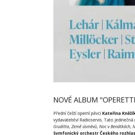
NOVÉ ALBUM "OPERETTE
Přední čeští operní pěvci
Kateřina Kněží
vydavatelství Radioservis. Tato jedinečná
Giuditta
,
Země úsměvů
,
Noc v Benátkách
,
N
Symfonický orchestr Českého rozhla