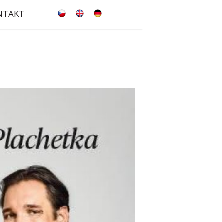
NTAKT
česky
english
deutsch