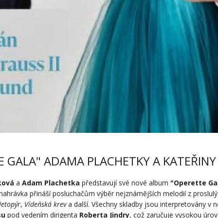
 GALA" ADAMA PLACHETKY A KATEŘINY
ková
a
Adam Plachetka
představují své nové album
"Operette Ga
 nahrávka přináší posluchačům výběr nejznámějších melodií z proslul
etopýr
,
Vídeňská krev
a další. Všechny skladby jsou interpretovány v 
su
pod vedením dirigenta
Roberta Jindry
, což zaručuje vysokou úro