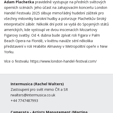
Adam Plachetka
pravidelně vystupuje na předních světových
operních scénách. Jeho účast na zahajovacím koncertu London
Handel Festivalu 2025 slibuje mimořádný hudební zážitek pro
všechny milovníky barokní hudby a potvrzuje Plachetkův široký
interpretační záběr. Několik dní poté se vydá do Spojených států
amerických, kde vystoupí ve dvou inscenacích Mozartovy
Figarovy svatby. Od 4. dubna bude zpívat roli Figara v Palm
Beach Opera na Floridě, v květnu naváže sérií několika
představení v roli Hraběte Almavivy v Metropolitní opeře v New
Yorku.
Více o festivalu:
https://www.london-handel-festival.com/
Intermusica
(Rachel Walters)
Zastoupení pro svět mimo ČR a SR
rwalters@intermusica.co.uk
+44 7747487993
Camerata - Artists Management
(Martina