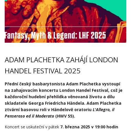
ADAM PLACHETKA ZAHÁJÍ LONDON
HANDEL FESTIVAL 2025
Přední český basbarytonista Adam Plachetka vystoupí
na zahajovacím koncertu London Handel Festival, což je
každoroční hudební přehlídka věnovaná životu a dílu
skladatele Georga Friedricha Händela. Adam Plachetka
ztvární basovou roli v Händelově oratoriu
L'Allegro, il
Penseroso ed il Moderato
(HWV 55).
Koncert se uskuteční v pátek
7. března 2025 v 19:00 hodin