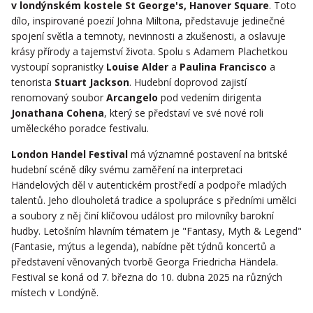
v londýnském
kostele
St George's, Hanover Square
. Toto
dílo, inspirované poezií Johna Miltona, představuje jedinečné
spojení světla a temnoty, nevinnosti a zkušenosti, a oslavuje
krásy přírody a tajemství života. Spolu s Adamem Plachetkou
vystoupí sopranistky
Louise Alder
a
Paulina Francisco
a
tenorista
Stuart Jackson
. Hudební doprovod zajistí
renomovaný soubor
Arcangelo
pod vedením dirigenta
Jonathana Cohena
, který se představí ve své nové roli
uměleckého poradce festivalu.
London Handel Festival
má významné postavení na britské
hudební scéně díky svému zaměření na interpretaci
Händelových děl v autentickém prostředí a podpoře mladých
talentů. Jeho dlouholetá tradice a spolupráce s předními umělci
a soubory z něj činí klíčovou událost pro milovníky barokní
hudby. Letošním hlavním tématem je "Fantasy, Myth & Legend"
(Fantasie, mýtus a legenda), nabídne pět týdnů koncertů a
představení věnovaných tvorbě Georga Friedricha Händela.
Festival se koná od 7. března do 10. dubna 2025 na různých
místech v Londýně.