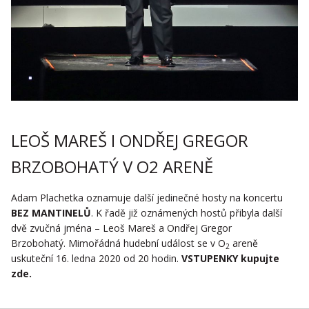
LEOŠ MAREŠ I ONDŘEJ GREGOR
BRZOBOHATÝ V O2 ARENĚ
Adam Plachetka oznamuje další jedinečné hosty na koncertu
BEZ MANTINELŮ
. K řadě již oznámených hostů přibyla další
dvě zvučná jména – Leoš Mareš a Ondřej Gregor
Brzobohatý. Mimořádná hudební událost se v O
areně
2
uskuteční 16. ledna 2020 od 20 hodin.
VSTUPENKY kupujte
zde
.