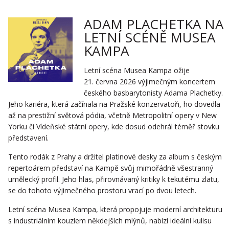
ADAM PLACHETKA NA
LETNÍ SCÉNĚ MUSEA
KAMPA
Letní scéna Musea Kampa ožije
21. června 2026 výjimečným koncertem
českého basbarytonisty Adama Plachetky.
Jeho kariéra, která začínala na Pražské konzervatoři, ho dovedla
až na prestižní světová pódia, včetně Metropolitní opery v New
Yorku či Vídeňské státní opery, kde dosud odehrál téměř stovku
představení.
Tento rodák z Prahy a držitel platinové desky za album s českým
repertoárem představí na Kampě svůj mimořádně všestranný
umělecký profil. Jeho hlas, přirovnávaný kritiky k tekutému zlatu,
se do tohoto výjimečného prostoru vrací po dvou letech.
Letní scéna Musea Kampa, která propojuje moderní architekturu
s industriálním kouzlem někdejších mlýnů, nabízí ideální kulisu