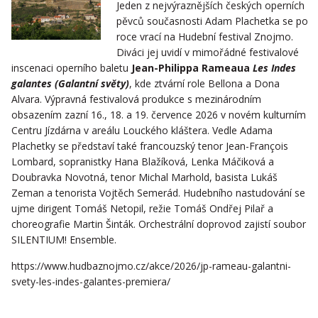
Jeden z nejvýraznějších českých operních
pěvců současnosti Adam Plachetka se po
roce vrací na Hudební festival Znojmo.
Diváci jej uvidí v mimořádné festivalové
inscenaci operního baletu
Jean-Philippa Rameaua
Les Indes
galantes (Galantní světy)
, kde ztvární role Bellona a Dona
Alvara. Výpravná festivalová produkce s mezinárodním
obsazením zazní 16., 18. a 19. července 2026 v novém kulturním
Centru Jízdárna v areálu Louckého kláštera. Vedle Adama
Plachetky se představí také francouzský tenor Jean-François
Lombard, sopranistky Hana Blažíková, Lenka Máčiková a
Doubravka Novotná, tenor Michal Marhold, basista Lukáš
Zeman a tenorista Vojtěch Semerád. Hudebního nastudování se
ujme dirigent Tomáš Netopil, režie Tomáš Ondřej Pilař a
choreografie Martin Šinták. Orchestrální doprovod zajistí soubor
SILENTIUM! Ensemble.
https://www.hudbaznojmo.cz/akce/2026/jp-rameau-galantni-
svety-les-indes-galantes-premiera/