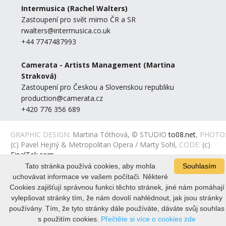
Intermusica
(Rachel Walters)
Zastoupení pro svět mimo ČR a SR
rwalters@intermusica.co.uk
+44 7747487993
Camerata - Artists Management
(Martina
Straková)
Zastoupení pro Českou a Slovenskou republiku
production@camerata.cz
+420 776 356 689
GRAPHIC DESIGN:
Martina Tóthová, © STUDIO
to08.net
,
PHOTO
(c) Pavel Hejný & Metropolitan Opera / Marty Sohl,
CODE:
(c)
FinalTek.com
Tato stránka používá cookies, aby mohla
Souhlasím
uchovávat informace ve vašem počítači. Některé
Cookies zajišťují správnou funkci těchto stránek, jiné nám pomáhají
vylepšovat stránky tím, že nám dovolí nahlédnout, jak jsou stránky
používány. Tím, že tyto stránky dále používáte, dáváte svůj souhlas
s použitím cookies.
Přečtěte si více o cookies zde