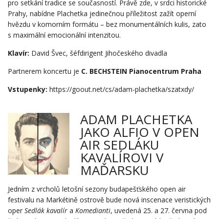
pro setkání tradice se současností. Právě zde, v srdci historické
Prahy, nabídne Plachetka jedinečnou příležitost zažít operní
hvězdu v komorním formátu – bez monumentálních kulis, zato
s maximální emocionální intenzitou.
Klavír:
David Švec, šéfdirigent Jihočeského divadla
Partnerem koncertu je
C. BECHSTEIN Pianocentrum Praha
Vstupenky:
https://goout.net/cs/adam-plachetka/szatxdy/
ADAM PLACHETKA
JAKO ALFIO V OPEN
AIR SEDLÁKU
KAVALÍROVI V
MAĎARSKU
Jedním z vrcholů letošní sezony budapešťského open air
festivalu na Markétině ostrově bude nová inscenace veristických
oper
Sedlák kavalír
a
Komedianti
, uvedená 25. a 27. června pod